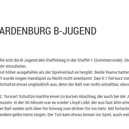
WARDENBURG B-JUGEND
te sich die B-Jugend den Staffelsieg in der Staffel 1 (Sommerrunde). D
ehr einzuholen.
t höher ausgefallen als der Spielverlauf es hergibt. Beide Teams hatten
 wurde wegen Handspiel zu Recht nicht anerkannt. Das 0:1 fiel kurz vor
Schultze etwas unglücklich aus, denn der Ball war nicht unhaltbar, obw
2. Torwart Schultze machte einen zu kurzen Abschlag, der auch bei der 
musste. In der 56.Minute war es wieder Lloyd Liebl, der aus fast 40m ei
r Ball senkte sich über ihn hinweg zum dritten Tor ins Netz. Mit fortsc
andere gelbe Karte zeigen. Der TuS kam etwas besser ins Spiel, auch we