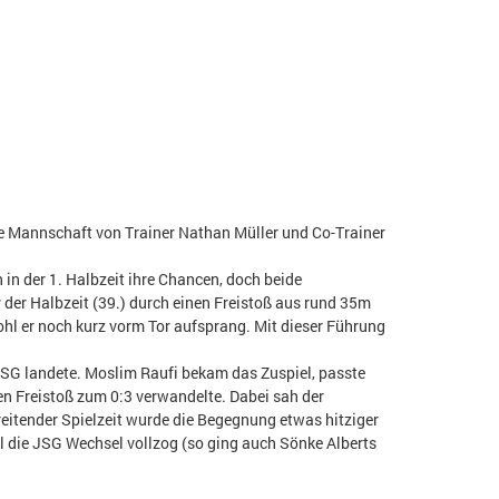
ie Mannschaft von Trainer Nathan Müller und Co-Trainer
 in der 1. Halbzeit ihre Chancen, doch beide
 der Halbzeit (39.) durch einen Freistoß aus rund 35m
ohl er noch kurz vorm Tor aufsprang. Mit dieser Führung
JSG landete. Moslim Raufi bekam das Zuspiel, passte
nen Freistoß zum 0:3 verwandelte. Dabei sah der
hreitender Spielzeit wurde die Begegnung etwas hitziger
il die JSG Wechsel vollzog (so ging auch Sönke Alberts