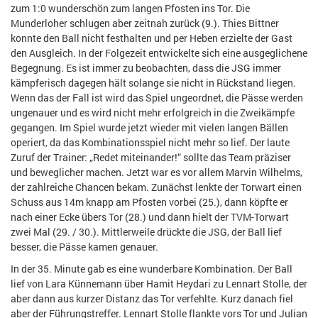
zum 1:0 wunderschön zum langen Pfosten ins Tor. Die
Munderloher schlugen aber zeitnah zurück (9.). Thies Bittner
konnte den Ball nicht festhalten und per Heben erzielte der Gast
den Ausgleich. In der Folgezeit entwickelte sich eine ausgeglichene
Begegnung. Es ist immer zu beobachten, dass die JSG immer
kämpferisch dagegen hält solange sie nicht in Rückstand liegen.
Wenn das der Fall ist wird das Spiel ungeordnet,
die Pässe werden
ungenauer und es wird nicht mehr erfolgreich in die Zweikämpfe
gegangen. Im Spiel wurde jetzt wieder mit vielen langen Bällen
operiert, da das Kombinationsspiel nicht mehr so lief. Der laute
Zuruf der Trainer: „Redet miteinander!“ sollte das Team präziser
und beweglicher machen. Jetzt war es vor allem Marvin Wilhelms,
der zahlreiche Chancen bekam. Zunächst lenkte der Torwart einen
Schuss aus 14m knapp am Pfosten vorbei (25.), dann köpfte er
nach einer Ecke übers Tor (28.) und dann hielt der TVM-Torwart
zwei Mal (29. / 30.). Mittlerweile drückte die JSG, der Ball lief
besser, die Pässe kamen genauer.
In der 35. Minute gab es eine wunderbare Kombination. Der Ball
lief von Lara Künnemann über Hamit H
e
ydari zu Lennart Stolle, der
aber dann aus kurzer Distanz das Tor verfehlte. Kurz danach fiel
aber der Führungstreffer. Lennart Stolle flankte vors Tor und Julian