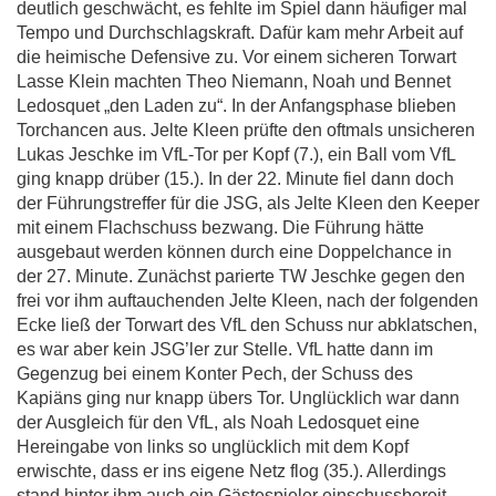
deutlich geschwächt, es fehlte im Spiel dann häufiger mal
Tempo und Durchschlagskraft. Dafür kam mehr Arbeit auf
die heimische Defensive zu. Vor einem sicheren Torwart
Lasse Klein machten Theo Niemann, Noah und Bennet
Ledosquet „den Laden zu“. In der Anfangsphase blieben
Torchancen aus. Jelte Kleen prüfte den oftmals unsicheren
Lukas Jeschke im VfL-Tor per Kopf (7.), ein Ball vom VfL
ging knapp drüber (15.). In der 22. Minute fiel dann doch
der Führungstreffer für die JSG, als Jelte Kleen den Keeper
mit einem Flachschuss bezwang. Die Führung hätte
ausgebaut werden können durch eine Doppelchance in
der 27. Minute. Zunächst parierte TW Jeschke gegen den
frei vor ihm auftauchenden Jelte Kleen, nach der folgenden
Ecke ließ der Torwart des VfL den Schuss nur abklatschen,
es war aber kein JSG’ler zur Stelle. VfL hatte dann im
Gegenzug bei einem Konter Pech, der Schuss des
Kapiäns ging nur knapp übers Tor. Unglücklich war dann
der Ausgleich für den VfL, als Noah Ledosquet eine
Hereingabe von links so unglücklich mit dem Kopf
erwischte, dass er ins eigene Netz flog (35.). Allerdings
stand hinter ihm auch ein Gästespieler einschussbereit.