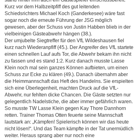
Kurz vor dem Halbzeitpfiff des gut leitenden
Schiedsrichters Michael Koch (Ganderkesee) wäre fast
sogar noch die erneute Führung der JSG möglich
gewesen, aber der Schuss von Justin Habben blieb in der
vielbeinigen Gästeabwehr hängen (38.).
Der umjubelte Siegtreffer für den VfL Wildeshausen fiel
kurz nach Wiederanpfiff (45.). Der Angreifer des VfL startete
einen schnellen Lauf aufs Tor, die Abwehr bekam ihn nicht
zu fassen und es stand 1:2. Kurz danach musste Lasse
Klein noch mal sein ganzes Können aufbieten, um einen
Schuss zur Ecke zu klären (49.). Danach übernahm aber
die Heimmannschaft das Heft des Handelns. Sie erspielten
sich eine Überlegenheit, machten Druck auf die VfL-
Abwehr, nur fehlten dicke Chancen. Die Gäste setzten nur
gelegentlich Nadelstiche, die aber immer gefährlich waren.
So musste TW Lasse Klein gegen Kay Thore Dannhorn
retten. Trainer Thomas Otten feuerte seine Mannschaft
lautstark an: „Kämpfen! Spielerisch können wir das heute
nicht lösen!“. Und das Team kämpfte in der Tat unermüdlich
weiter. Heraus sprang aber nur noch eine