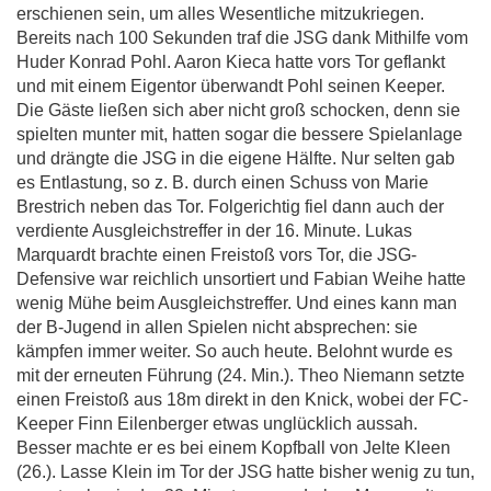
erschienen sein, um alles Wesentliche mitzukriegen.
Bereits nach 100 Sekunden traf die JSG dank Mithilfe vom
Huder Konrad Pohl. Aaron Kieca hatte vors Tor geflankt
und mit einem Eigentor überwandt Pohl seinen Keeper.
Die Gäste ließen sich aber nicht groß schocken, denn sie
spielten munter mit, hatten sogar die bessere Spielanlage
und drängte die JSG in die eigene Hälfte. Nur selten gab
es Entlastung, so z. B. durch einen Schuss von Marie
Brestrich neben das Tor. Folgerichtig fiel dann auch der
verdiente Ausgleichstreffer in der 16. Minute. Lukas
Marquardt brachte einen Freistoß vors Tor, die JSG-
Defensive war reichlich unsortiert und Fabian Weihe hatte
wenig Mühe beim Ausgleichstreffer. Und eines kann man
der B-Jugend in allen Spielen nicht absprechen: sie
kämpfen immer weiter. So auch heute. Belohnt wurde es
mit der erneuten Führung (24. Min.). Theo Niemann setzte
einen Freistoß aus 18m direkt in den Knick, wobei der FC-
Keeper Finn Eilenberger etwas unglücklich aussah.
Besser machte er es bei einem Kopfball von Jelte Kleen
(26.). Lasse Klein im Tor der JSG hatte bisher wenig zu tun,