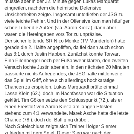
musste aber in der 32. Minute gegen Lukas Marquardt
eingreifen, nachdem die heimische Defensive
Unsicherheiten zeigte. Insgesamt unterliefen der JSG zu
viele leichte Fehler. Und in der Offensive kam man häufiger
schnell über die Außen (v.a. Aaron Kieca), dann aber
waren die Hereingaben vors Tor zu unpräzise.
Der sicher leitende SR Nico Menke (TV Munderloh) hatte
gerade die 2. Hälfte angepfiffen, da fiel dann auch schon
das 3:1 durch Justin Habben. Zunächst konnte Torwart
Finn Eilenberger noch per Fußabwehr klären, den zweiten
Versuch lochte Justin aber ein. In den nächsten 20 Minuten
passierte nichts Aufregendes, die JSG hatte mittlerweile
das Spiel im Griff, ohne sich allerdings hochkarätige
Chancen zu erspielen. Lukas Marquardt prüfte einmal
Lasse Klein (62.), doch im Nachfassen war die Situation
geklärt. Tim Göken setzte den Schlusspunkt (72.), als er
einen Freistoß von Aaron Kieca am langen Pfosten
stehend zum 4:1 verwandelte. Marek Asche hatte die letzte
Chance (78.), doch der Ball ging drüber.
Nach Spielschluss zeigte sich Trainer Holger Siemer
zufrieden mit dem Spiel. Dieser Sieg war nach der