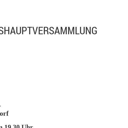
ESHAUPTVERSAMMLUNG
r
orf
um
19.30 Uhr